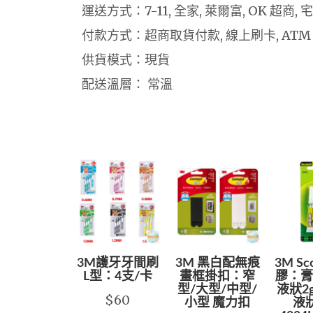
運送方式：7-11, 全家, 萊爾富, OK 超商,
付款方式：超商取貨付款, 線上刷卡, ATM
供貨模式：現貨
配送溫層： 常溫
3M護牙牙間刷
3M 黑白配無痕
3M S
L型：4支/卡
畫框掛扣：窄
膠：膏狀
型/大型/中型/
液狀2g
$60
小型 魔力扣
液狀