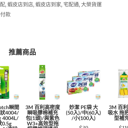
 宅配, 蝦皮店到店, 蝦皮店到家, 宅配通, 大榮貨運
 付款
推薦商品
cotch瞬間
3M 百利高密度
妙潔 PE袋 大
3M 百
4004/
瞬吸膠棉補充
(50入)/中(60入)
吸水 拖
 4004L/
包(1頭)/與紫色
/小(100入)
型補
0.5g
W3+高效型拖
$39
$11