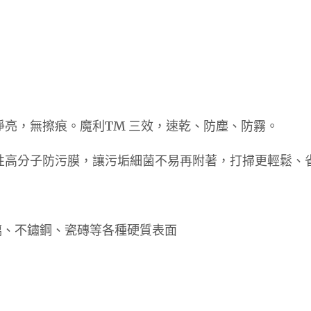
淨亮，無擦痕。魔利TM 三效，速乾、防塵、防霧。
性高分子防污膜，讓污垢細菌不易再附著，打掃更輕鬆、
璃、不鏽鋼、瓷磚等各種硬質表面