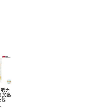
利 強力
把 加長
充包
9