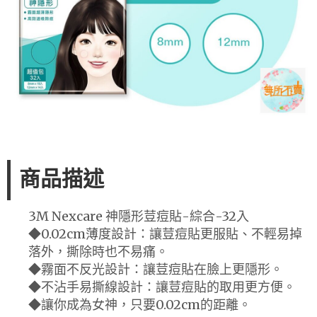
商品描述
3M Nexcare 神隱形荳痘貼-綜合-32入
◆0.02cm薄度設計：讓荳痘貼更服貼、不輕易掉
落外，撕除時也不易痛。
◆霧面不反光設計：讓荳痘貼在臉上更隱形。
◆不沾手易撕線設計：讓荳痘貼的取用更方便。
◆讓你成為女神，只要0.02cm的距離。