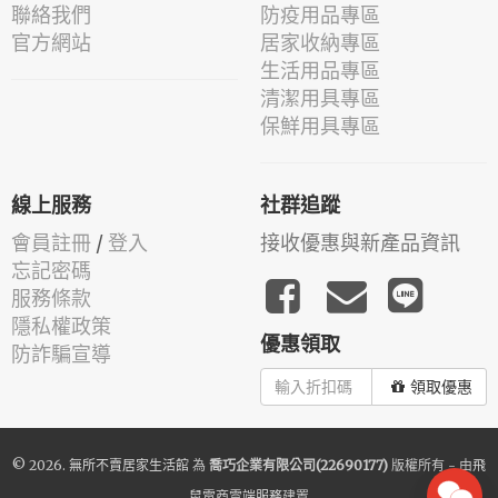
聯絡我們
防疫用品專區
官方網站
居家收納專區
生活用品專區
清潔用具專區
保鮮用具專區
線上服務
社群追蹤
會員註冊
/
登入
接收優惠與新產品資訊
忘記密碼
服務條款
隱私權政策
優惠領取
防詐騙宣導
領取優惠
© 2026.
無所不賣居家生活館
為
喬巧企業有限公司(22690177)
版權所有 - 由
飛
鼠電商雲端服務
建置