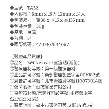
◆型號：TA32
◆內容物：8mm x 18入 12mm x 14入
◆包裝尺寸：寬88 x 厚15 x 長135 mm
◆包裝重量：30g
◆產地：台灣
◆效期：5年
◆國際條碼：4710367694687
【醫療產品資訊】
◎品名：3M Nexcare 荳痘貼(滅菌)
◎醫療器材等級：第一級醫療器材
◎產品許可字號：衛部醫器製壹字第006182號
◎廣告許可字號：北市衛器廣字號110070014號
◎藥商名稱：喬懋實業有限公司
◎醫療器材商/藥商許可證字號 :中市藥販字
6217023326號
◎藥商地址：臺中市東區東英12街34號1樓