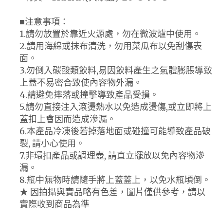
■注意事項：
1.請勿放置於靠近火源處，勿在微波爐中使用。
2.請用海綿或抹布清洗，勿用菜瓜布以免刮傷表
面。
3.勿倒入碳酸類飲料,易因飲料產生之氣體膨脹導致
上蓋不易密合致使內容物外漏。
4.請避免摔落或撞擊導致產品受損。
5.請勿直接注入滾燙熱水以免造成燙傷,或立即將上
蓋扣上會因而造成滲漏。
6.本產品冷凍後若掉落地面或碰撞可能導致產品破
裂, 請小心使用。
7.非環扣產品或調理壺, 請直立擺放以免內容物滲
漏。
8.瓶中無物時請隨手將上蓋蓋上，以免水瓶頃倒。
★ 因拍攝與實品略有色差，圖片僅供參考，請以
實際收到商品為準