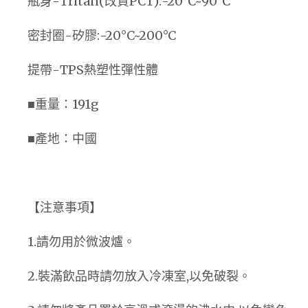
瓶身-Tritan(改質PCT):-20°C~90°C
密封圈-矽膠:-20°C~200°C
提帶-TPS熱塑性彈性體
■重量：191g
■產地：中國
【注意事項】
1.請勿用於微波爐。
2.裝滿飲品時請勿放入冷凍室,以免破裂。