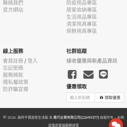
聯絡我們
防疫用品專區
官方網站
居家收納專區
生活用品專區
清潔用具專區
保鮮用具專區
線上服務
社群追蹤
會員註冊
/
登入
接收優惠與新產品資訊
忘記密碼
服務條款
隱私權政策
優惠領取
防詐騙宣導
領取優惠
© 2026.
無所不賣居家生活館
為
喬巧企業有限公司(22690177)
版權所有 - 由
飛
鼠電商雲端服務
建置