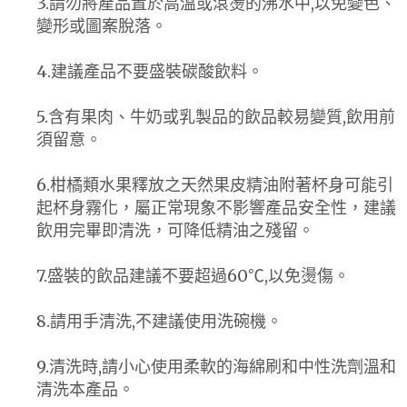
3.請勿將產品置於高溫或滾燙的沸水中,以免變色、
變形或圖案脫落。
4.建議產品不要盛裝碳酸飲料。
5.含有果肉、牛奶或乳製品的飲品較易變質,飲用前
須留意。
6.柑橘類水果釋放之天然果皮精油附著杯身可能引
起杯身霧化，屬正常現象不影響產品安全性，建議
飲用完畢即清洗，可降低精油之殘留。
7.盛裝的飲品建議不要超過60℃,以免燙傷。
8.請用手清洗,不建議使用洗碗機。
9.清洗時,請小心使用柔軟的海綿刷和中性洗劑溫和
清洗本產品。