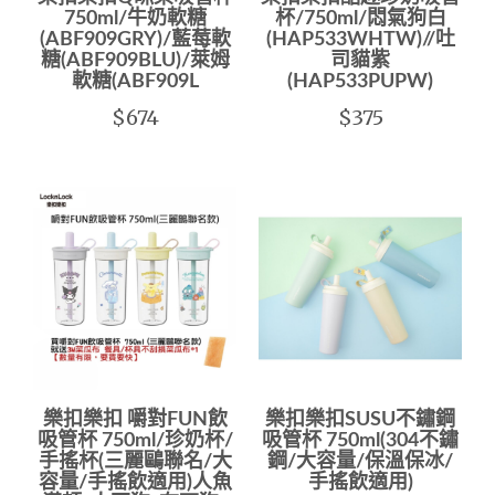
750ml/牛奶軟糖
杯/750ml/悶氣狗白
(ABF909GRY)/藍莓軟
(HAP533WHTW)//吐
糖(ABF909BLU)/萊姆
司貓紫
軟糖(ABF909L
(HAP533PUPW)
$674
$375
樂扣樂扣 嚼對FUN飲
樂扣樂扣SUSU不鏽鋼
吸管杯 750ml/珍奶杯/
吸管杯 750ml(304不鏽
手搖杯(三麗鷗聯名/大
鋼/大容量/保溫保冰/
容量/手搖飲適用)人魚
手搖飲適用)