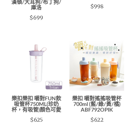
漢頓/大耳狗/布丁狗/
$998
庫洛
$699
樂扣樂扣 嚼對FUN飲
樂扣 嚼對搖搖吸管杯
吸管杯750ML(珍奶
700ml (藍/綠/黃/橘)
杯，有吸管)顏色可愛
ABF792OPIK
$625
$622