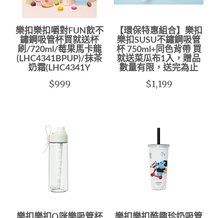
樂扣樂扣嚼對FUN飲不
【環保特惠組合】樂扣
鏽鋼吸管杯買就送杯
樂扣SUSU不鏽鋼吸管
刷/720ml/莓果馬卡龍
杯 750ml+同色背帶 買
(LHC4341BPUP)/抹茶
就送菜瓜布1入，贈品
奶霜(LHC4341Y
數量有限，送完為止
$999
$1,199
樂扣樂扣Q咪樂吸管杯
樂扣樂扣酷趣珍奶吸管