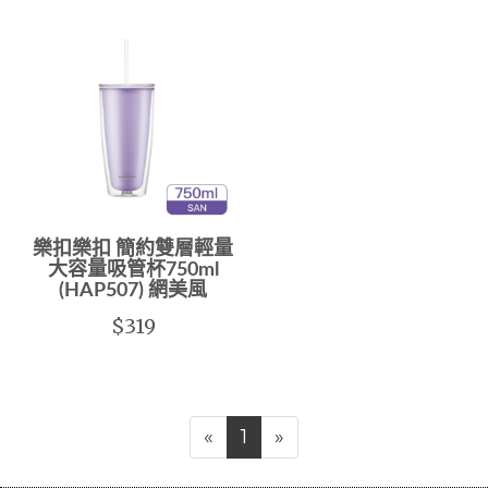
樂扣樂扣 簡約雙層輕量
大容量吸管杯750ml
(HAP507) 網美風
$319
«
1
»