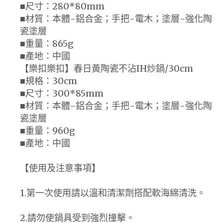
■尺寸：280*80mm
■材質：本體-鋁合金；手把-電木；塗層-強化陶
瓷塗層
■重量：865g
■產地：中國
【樂扣樂扣】春日黃陶瓷不沾IH炒鍋/30cm
■規格：30cm
■尺寸：300*85mm
■材質：本體-鋁合金；手把-電木；塗層-強化陶
瓷塗層
■重量：960g
■產地：中國
【使用及注意事項】
1.第一次使用請以溫和清潔劑搭配軟海綿清洗。
2.請勿使鍋具受到強烈撞擊。