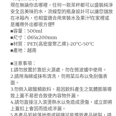
現在無論你去哪裡，任何一款茶杯都可以盛裝純淨
安全且美味的水。流線型的瓶身設計可以讓您儲放
在冰箱內，也相當適合用來裝水及果汁!在家裡或
是攜帶外出都很方便!!
■容量：500ml
■尺寸：Ø65x200mm
■材質：PET(高密度聚乙烯)-20°C~50°C
■產地：越南
■注意事項：
1.請勿放置於靠近火源處，勿在微波爐中使用。
2.請用海綿或抹布清洗，勿用菜瓜布以免刮傷表
面。
3.勿倒入碳酸類飲料，易因飲料產生之氣體膨脹導
致上蓋不易密合致使內容物外漏。
4.請勿直接注入滾燙熱水以免造成燙傷，或立即將
上蓋扣上會因而造成滲漏。
5.本產品若掉落地面或碰撞可能導致產品破裂，請