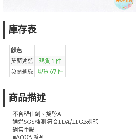
庫存表
顏色
莫蘭迪藍
現貨 1 件
莫蘭迪綠
現貨 67 件
商品描述
不含塑化劑、雙酚A
通過SGS檢測 符合FDA/LFGB規範
銷售重點
■AQUA 系列