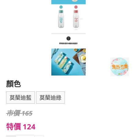
顏色
莫蘭迪藍
莫蘭迪綠
市價 165
特價 124