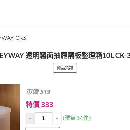
YWAY-CK31
KEYWAY 透明霧面抽屜隔板整理箱10L CK-3
商品資訊
市價 519
特價 333
(現貨 34件)