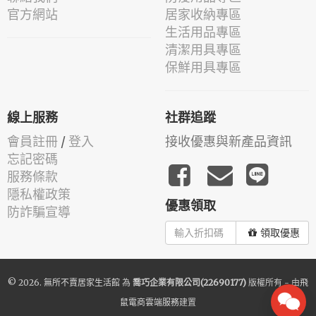
官方網站
居家收納專區
生活用品專區
清潔用具專區
保鮮用具專區
線上服務
社群追蹤
會員註冊
/
登入
接收優惠與新產品資訊
忘記密碼
服務條款
隱私權政策
優惠領取
防詐騙宣導
領取優惠
© 2026.
無所不賣居家生活館
為
喬巧企業有限公司(22690177)
版權所有 - 由
飛
鼠電商雲端服務
建置