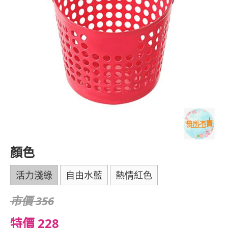
顏色
活力淺綠
自由水藍
熱情紅色
市價 356
特價 228