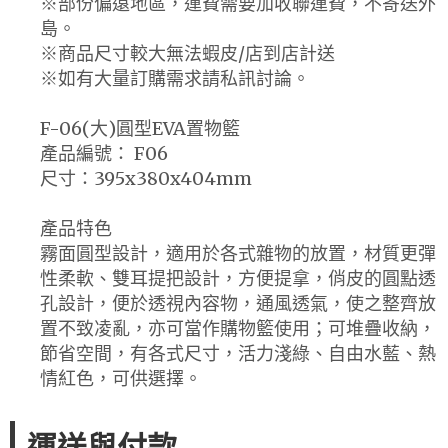
※部份偏遠地區，運費需要加收聯運費，不寄送外
島。
※商品尺寸較大無法蝦皮/店到店計送
※如有大量訂購需求請私訊討論。
F-06(大)圓型EVA置物籃
產品編號： F06
尺寸：395x380x404mm
產品特色
霧面圓型設計，適用於各式雜物的放置，材質更彈
性柔軟、雙耳提把設計，方便提拿，俏皮的圓點透
孔設計，便於透視內容物，通風透氣，使之整齊放
置不致凌亂，亦可當作購物籃使用；可堆疊收納，
節省空間，有各式尺寸，活力淺綠、自由水藍、熱
情紅色，可供選擇。