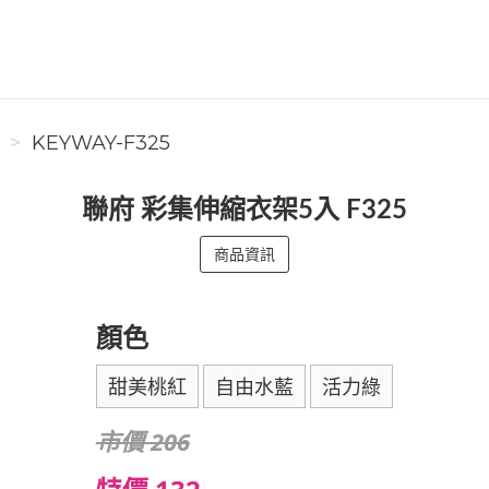
KEYWAY-F325
聯府 彩集伸縮衣架5入 F325
商品資訊
顏色
甜美桃紅
自由水藍
活力綠
市價 206