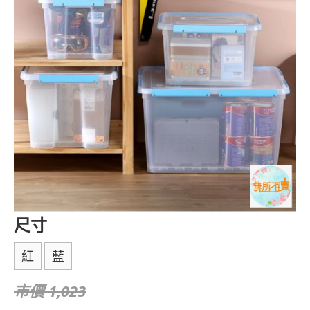
尺寸
紅
藍
市價 1,023