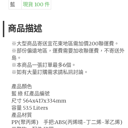
藍
現貨 100 件
商品描述
※大型商品寄送宜花東地區需加價200聯運費。
※部份偏遠地區，運費需要加收聯運費，不寄送外
島。
※本商品一張訂單最多6個。
※如有大量訂購需求請私訊討論。
產品顏色
藍 綠 紅產品編號
尺寸 564x417x334mm
容量 53.5 Liters
產品材質
PP(聚丙烯) 手把:ABS(丙烯晴-丁二烯-苯乙烯)