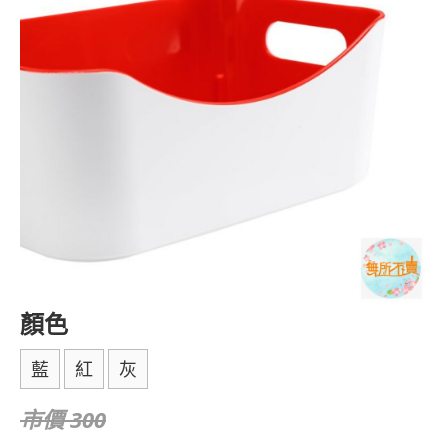
顏色
藍
紅
灰
市價 300