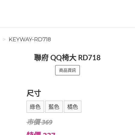
KEYWAY-RD718
聯府 QQ椅大 RD718
商品資訊
尺寸
綠色
藍色
橘色
市價 369