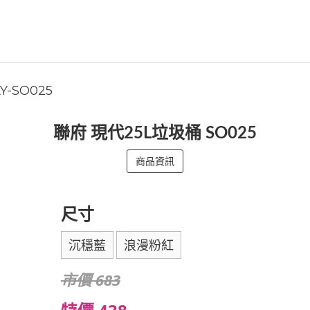
Y-SO025
聯府 現代25L垃圾桶 SO025
商品資訊
尺寸
沉穩藍
浪漫粉紅
市價 683