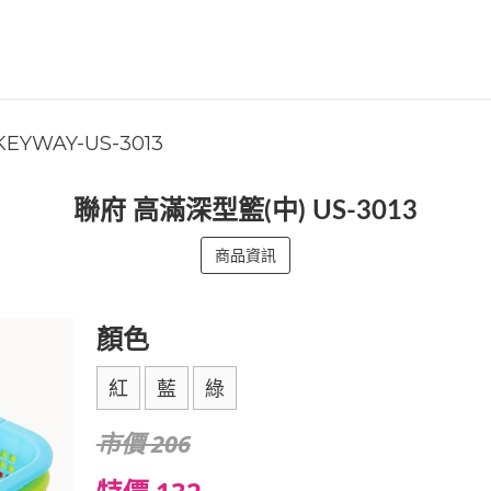
KEYWAY-US-3013
聯府 高滿深型籃(中) US-3013
商品資訊
顏色
紅
藍
綠
市價 206