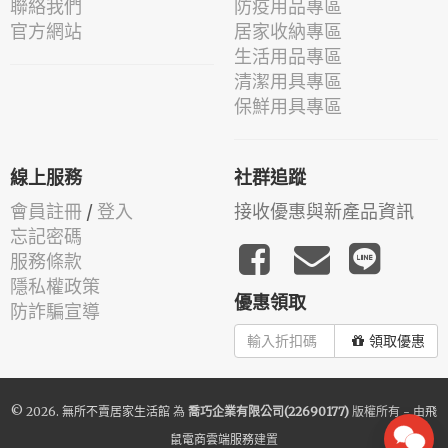
聯絡我們
防疫用品專區
官方網站
居家收納專區
生活用品專區
清潔用具專區
保鮮用具專區
線上服務
社群追蹤
會員註冊
/
登入
接收優惠與新產品資訊
忘記密碼
服務條款
隱私權政策
優惠領取
防詐騙宣導
領取優惠
© 2026.
無所不賣居家生活館
為
喬巧企業有限公司(22690177)
版權所有 - 由
飛
鼠電商雲端服務
建置