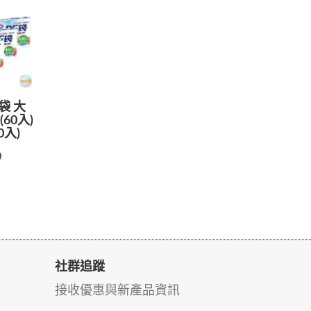
袋 大
(60入)
0入)
9
社群追蹤
接收優惠與新產品資訊