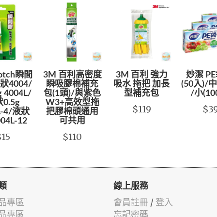
cotch瞬間
3M 百利高密度
3M 百利 強力
妙潔 PE
4004/
瞬吸膠棉補充
吸水 拖把 加長
(50入)/中
 4004L/
包(1頭)/與紫色
型補充包
/小(10
0.5g
W3+高效型拖
$119
$3
L-4/液狀
把膠棉頭通用
004L-12
可共用
$15
$110
類
線上服務
品專區
會員註冊
/
登入
品專區
忘記密碼