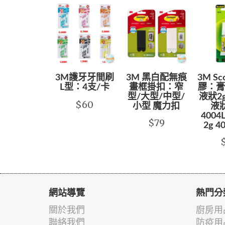
3M護牙牙間刷
3M 黑白配無痕
3M S
L型：4支/卡
畫框掛扣：窄
膠：膏狀
型/大型/中型/
液狀2g
$60
小型 魔力扣
液狀
4004
$79
2g 4
網站導覽
熱門分
關於我們
廚房用
聯絡我們
防疫用