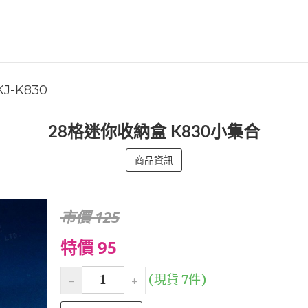
KJ-K830
28格迷你收納盒 K830小集合
商品資訊
市價 125
特價 95
(現貨 7件)