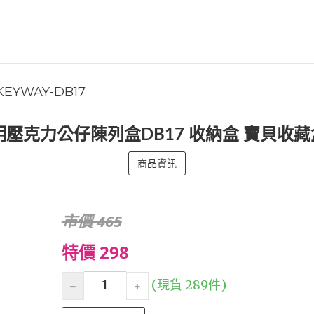
KEYWAY-DB17
透明壓克力公仔陳列盒DB17 收納盒 寶貝收
商品資訊
市價 465
特價 298
(現貨 289件)