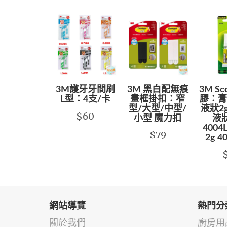
3M護牙牙間刷
3M 黑白配無痕
3M S
L型：4支/卡
畫框掛扣：窄
膠：膏狀
型/大型/中型/
液狀2g
$60
小型 魔力扣
液狀
4004
$79
2g 4
網站導覽
熱門分
關於我們
廚房用