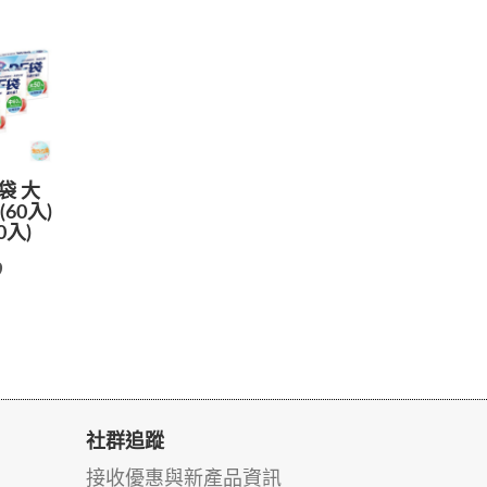
袋 大
(60入)
0入)
9
社群追蹤
接收優惠與新產品資訊