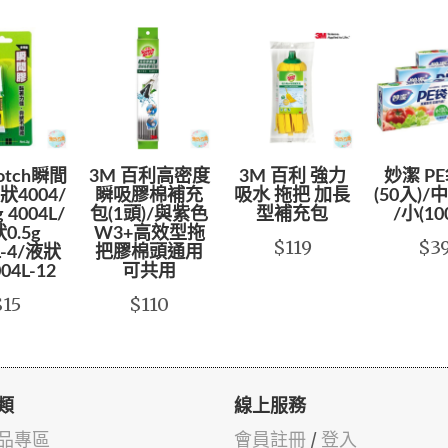
cotch瞬間
3M 百利高密度
3M 百利 強力
妙潔 PE
4004/
瞬吸膠棉補充
吸水 拖把 加長
(50入)/中
 4004L/
包(1頭)/與紫色
型補充包
/小(10
0.5g
W3+高效型拖
$119
$3
L-4/液狀
把膠棉頭通用
004L-12
可共用
$15
$110
類
線上服務
品專區
會員註冊
/
登入