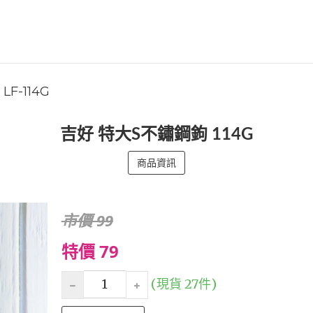
LF-114G
吉好 特大S不鏽鋼鉤 114G
商品資訊
市價 99
特價 79
(現貨 27件)