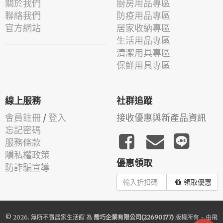
關於我們
廚房用品專區
聯絡我們
防疫用品專區
官方網站
居家收納專區
生活用品專區
清潔用具專區
保鮮用具專區
線上服務
社群追蹤
會員註冊
/
登入
接收優惠與新產品資訊
忘記密碼
服務條款
隱私權政策
優惠領取
防詐騙宣導
領取優惠
© 2026.
無所不賣居家生活館
為
喬巧企業有限公司(22690177)
版權所有 - 由
飛