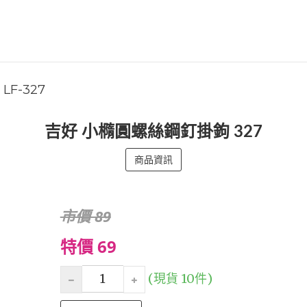
LF-327
吉好 小橢圓螺絲鋼釘掛鉤 327
商品資訊
市價 89
特價 69
(現貨 10件)