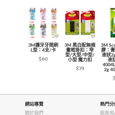
3M護牙牙間刷
3M 黑白配無痕
3M S
L型：4支/卡
畫框掛扣：窄
膠：膏狀
型/大型/中型/
液狀2g
$60
小型 魔力扣
液狀
4004
$79
2g 4
網站導覽
熱門分
關於我們
廚房用