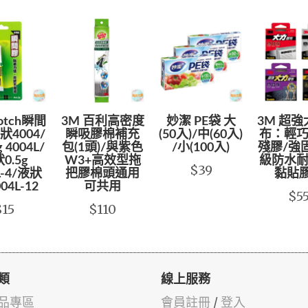
cotch瞬間
3M 百利高密度
妙潔 PE袋 大
3M 超
4004/
瞬吸膠棉補充
(50入)/中(60入)
布：輕巧
 4004L/
包(1頭)/與紫色
/小(100入)
殘膠/強
0.5g
W3+高效型拖
級防水耐
$39
L-4/液狀
把膠棉頭通用
黏貼
004L-12
可共用
$5
$15
$110
類
線上服務
品專區
會員註冊
/
登入