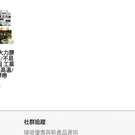
強大力膠
/不易
固 工業
高溫/
膠帶
5
社群追蹤
接收優惠與新產品資訊