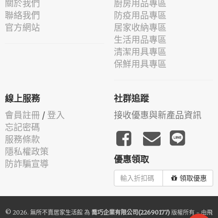
關於我們
廚房用品專區
聯絡我們
防疫用品專區
官方網站
居家收納專區
生活用品專區
清潔用具專區
保鮮用具專區
線上服務
社群追蹤
會員註冊
/
登入
接收優惠與新產品資訊
忘記密碼
服務條款
隱私權政策
優惠領取
防詐騙宣導
領取優惠
© 2026.
無所不賣居家生活館
為
喬巧企業有限公司(22690177)
版權所有 - 由
飛