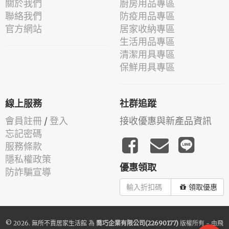
關於我們
廚房用品專區
聯絡我們
防疫用品專區
官方網站
居家收納專區
生活用品專區
清潔用具專區
保鮮用具專區
線上服務
社群追蹤
會員註冊
/
登入
接收優惠與新產品資訊
忘記密碼
服務條款
隱私權政策
優惠領取
防詐騙宣導
領取優惠
© 2026.
無所不賣居家生活館
為
喬巧企業有限公司(22690177)
版權所有 - 由
飛