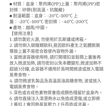
■ 材質：盒身：聚丙烯(PP)上蓋：聚丙烯(PP)密
封條：矽膠(耐高溫、抗酸鹼)
■ 耐溫範圍：盒身：-20℃~100℃ 上
蓋：-20℃~100℃ 密封條：-40℃~200℃
■ 產地：越南/中國。
【使用注意】
1. 請勿靠近火源, 勿使用於瓦斯爐或烤箱。
2. 請勿倒入碳酸類飲料,易因飲料產生之氣體膨脹
導致上蓋不易密合致使內容物外漏。
3. 當微波容器使用時, 請打開環扣並鬆開上蓋後再
放入微波加熱, 請勿密封以免本體變形,微波加熱不
超過3分鐘, 此容器不適用於長時間微波或放入電鍋
蒸煮食物。
4. 請勿微波乳製品及高溫高油高糖食物, 波或放入
電鍋蒸煮食物。
5. 深色或合成色素物質會造成顏色殘留於盒身內。
6. 請勿直接注入滾燙熱水以免造成燙傷,或立即將
上蓋扣上會因熱蒸氣壓力上升而造成滲漏。