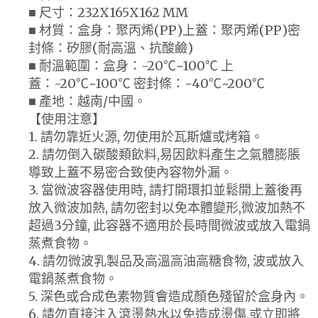
■ 尺寸：232X165X162 MM
■ 材質：盒身：聚丙烯(PP)上蓋：聚丙烯(PP)密
封條：矽膠(耐高溫、抗酸鹼)
■ 耐溫範圍：盒身：-20℃~100℃ 上
蓋：-20℃~100℃ 密封條：-40℃~200℃
■ 產地：越南/中國。
【使用注意】
1. 請勿靠近火源, 勿使用於瓦斯爐或烤箱。
2. 請勿倒入碳酸類飲料,易因飲料產生之氣體膨脹
導致上蓋不易密合致使內容物外漏。
3. 當微波容器使用時, 請打開環扣並鬆開上蓋後再
放入微波加熱, 請勿密封以免本體變形,微波加熱不
超過3分鐘, 此容器不適用於長時間微波或放入電鍋
蒸煮食物。
4. 請勿微波乳製品及高溫高油高糖食物, 波或放入
電鍋蒸煮食物。
5. 深色或合成色素物質會造成顏色殘留於盒身內。
6. 請勿直接注入滾燙熱水以免造成燙傷,或立即將