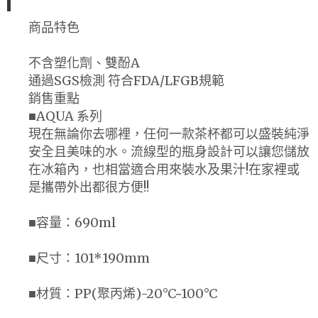
商品特色
不含塑化劑、雙酚A
通過SGS檢測 符合FDA/LFGB規範
銷售重點
■AQUA 系列
現在無論你去哪裡，任何一款茶杯都可以盛裝純淨
安全且美味的水。流線型的瓶身設計可以讓您儲放
在冰箱內，也相當適合用來裝水及果汁!在家裡或
是攜帶外出都很方便!!
■容量：690ml
■尺寸：101*190mm
■材質：PP(聚丙烯)-20°C~100°C