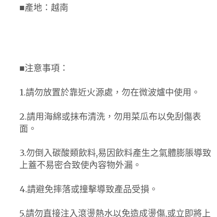
■產地：越南
■注意事項：
1.請勿放置於靠近火源處，勿在微波爐中使用。
2.請用海綿或抹布清洗，勿用菜瓜布以免刮傷表
面。
3.勿倒入碳酸類飲料,易因飲料產生之氣體膨脹導致
上蓋不易密合致使內容物外漏。
4.請避免摔落或撞擊導致產品受損。
5.請勿直接注入滾燙熱水以免造成燙傷,或立即將上