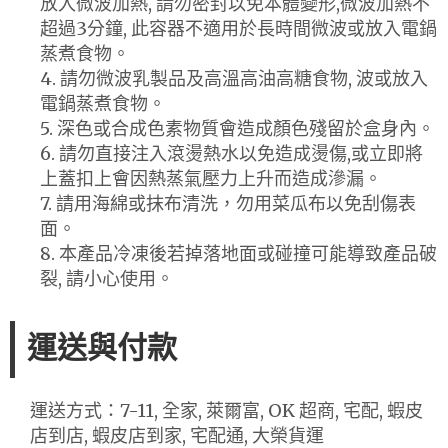
放入微波加熱, 請勿密封以免本體變形,微波加熱不
超過3分鐘, 此容器不適用於長時間微波或放入電鍋
蒸煮食物。
4. 請勿微波乳製品及高溫高油高糖食物, 波或放入
電鍋蒸煮食物。
5. 深色或合成色素物質會造成顏色殘留於盒身內。
6. 請勿直接注入滾燙熱水以免造成燙傷,或立即將
上蓋扣上會因熱蒸氣壓力上升而造成滲漏。
7. 請用海綿或抹布清洗，勿用菜瓜布以免刮傷表
面。
8. 本產品冷凍後若掉落地面或碰撞可能導致產品破
裂, 請小心使用。
運送與付款
運送方式：7-11, 全家, 萊爾富, OK 超商, 宅配, 蝦皮
店到店, 蝦皮店到家, 宅配通, 大榮貨運