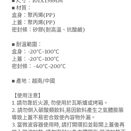
■ 尺寸：101X139MM
■ 材質：
盒身：聚丙烯(PP)
上蓋：聚丙烯(PP)
密封條：矽膠(耐高溫、抗酸鹼)
■ 耐溫範圍：
盒身：-20℃~100℃
上蓋：-20℃~100℃
密封條：-40℃~200℃
■ 產地：越南/中國
【使用注意】
1. 請勿靠近火源, 勿使用於瓦斯爐或烤箱。
2. 請勿倒入碳酸類飲料,易因飲料產生之氣體膨脹
導致上蓋不易密合致使內容物外漏。
3. 當微波容器使用時, 請打開環扣並鬆開上蓋後再