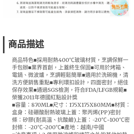
商品描述
商品特色■採用耐熱400℃玻璃材質，烹調保鮮一
手包辦■業界首創，上蓋終生保固■可用於烤箱、
電鍋、微波爐，烹調輕鬆簡單■適用於洗碗機，清
洗方便銷售重點■專利環扣設計，四面密封，絕佳
保存效果■通過SGS檢測，符合FDA/LFGB規範■
榮獲2011年德國紅點設計獎
■容量：870ML■尺寸：175X175X80MM■材質：
盒身：硅硼酸耐熱玻璃上蓋：聚丙烯(PP)密封
條：矽膠(耐高溫、抗酸鹼)上蓋：-20℃~100℃密
封條：-20℃~200℃■產地：越南/中國