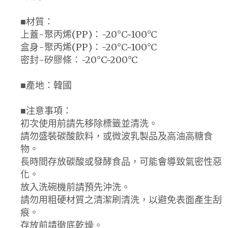
■材質：
上蓋-聚丙烯(PP)：-20°C~100°C
盒身-聚丙烯(PP)：-20°C~100°C
密封-矽膠條：-20°C~200°C
■產地：韓國
■注意事項：
初次使用前請先移除標籤並清洗。
請勿盛裝碳酸飲料，或微波乳製品及高油高糖食
物。
長時間存放碳酸或發酵食品，可能會導致氣密性惡
化。
放入洗碗機前請預先沖洗。
請勿用粗硬材質之清潔刷清洗，以避免表面產生刮
痕。
存放前請徹底乾燥。