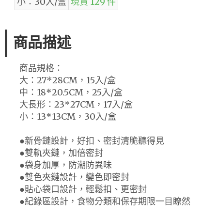
小：30入/盒
現貨 129 件
商品描述
商品規格：
大：27*28CM，15入/盒
中：18*20.5CM，25入/盒
大長形：23*27CM，17入/盒
小：13*13CM，30入/盒
●新骨鏈設計，好扣、密封清脆聽得見
●雙軌夾鏈，加倍密封
●袋身加厚，防潮防異味
●雙色夾鏈設計，變色即密封
●貼心袋口設計，輕鬆扣、更密封
●紀錄區設計，食物分類和保存期限一目瞭然