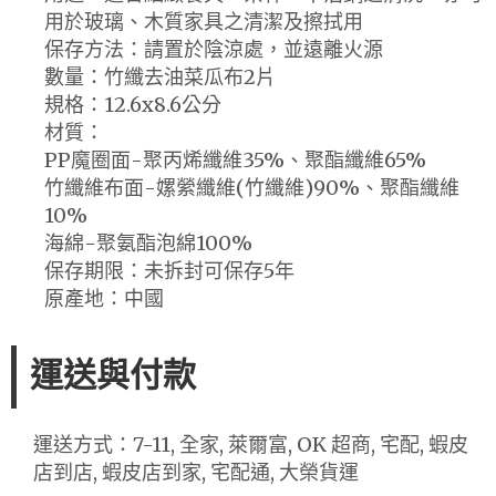
用於玻璃、木質家具之清潔及擦拭用
保存方法：請置於陰涼處，並遠離火源
數量：竹纖去油菜瓜布2片
規格：12.6x8.6公分
材質：
PP魔圈面-聚丙烯纖維35%、聚酯纖維65%
竹纖維布面-嫘縈纖維(竹纖維)90%、聚酯纖維
10%
海綿-聚氨酯泡綿100%
保存期限：未拆封可保存5年
原產地：中國
運送與付款
運送方式：7-11, 全家, 萊爾富, OK 超商, 宅配, 蝦皮
店到店, 蝦皮店到家, 宅配通, 大榮貨運