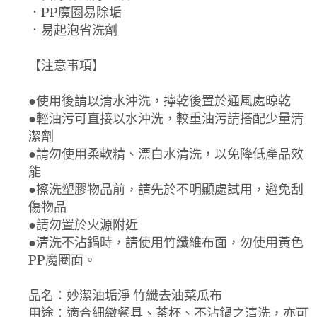
．PP魔圈易除垢
．易起泡省洗劑
【注意事項】
●使用後請以清水沖洗，擰乾後置於通風處晾乾
●輕油污可直接以水沖洗，較重油污請搭配少量清
潔劑
●請勿使用柔軟精、漂白水清洗，以免降低產品效
能
●擦洗塑膠物品前，請先於不明顯處試用，避免刮
傷物品
●請勿置於火源附近
●清洗不沾鍋時，請使用竹纖維布面，勿使用黃色
PP魔圈面。
品名：妙潔油垢淨 竹纖去油菜瓜布
用途：適合細緻餐具、茶杯、不沾鍋之清洗，亦可