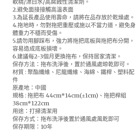
軟精/漂白水/高腐蝕性清潔劑。
2.避免面接接觸高溫表面
3.為延長產品使用壽命，請將在品存放於乾燥處。
4.拖地時，勿對拖把重壓或施以不當力道，避免身
體重力不穩而受傷。
5.請勿用腳踩布，強力將拖把底板與拖把布分開，
容易造成底板損壞。
6.建議每2-3個月更換拖布，保持居家清潔。
保存方法：拖布洗淨後，置於通風處晾乾即可。
材質 : 聚酯纖維、尼龍纖維、海綿、鐵桿、塑料配
件
原產地：中國
規格 : 拖把布 44cm*14cm(±1cm)、拖把桿組
38cm*122cm
用途：打掃清潔用
保存方式：拖布洗淨後置於通風處風乾即可
保存期限：10年