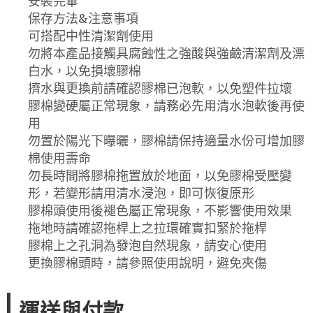
安裝完畢
保存方法&注意事項
可搭配中性清潔劑使用
勿將本產品接觸具腐蝕性之強酸與強鹼清潔劑及漂
白水，以免損壞膠棉
擠水與更換前請確認膠棉已泡軟，以免塑件拉壞
膠棉變硬屬正常現象，請務必先用清水泡軟後再使
用
勿置於陽光下曝曬，膠棉請保持適量水份可增加膠
棉使用壽命
勿長時間將膠棉拖置放於地面，以免膠棉受壓變
形，若變形請用清水浸泡，即可恢復原形
膠棉頭使用後褪色屬正常現象，不影響使用效果
拖地時請確認拖桿上之拉環確實扣緊於拖桿
膠棉上之孔洞為發泡自然現象，請安心使用
更換膠棉頭時，請參照使用說明，避免夾傷
運送與付款