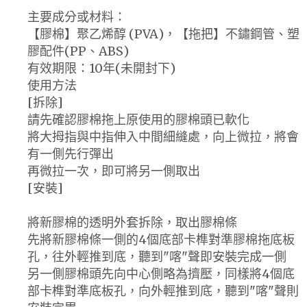
主要成分或材料：
【膠棉】聚乙烯醇 (PVA)，【拖把】不鏽鋼管、塑
膠配件(PP、ABS)
有效期限：10年(未開封下)
使用方法
[拆除]
請先確認膠棉拖上原使用的膠棉頭已軟化
將大拇指與中指伸入中間細縫處，向上微拉，將會
有一側先行彈出
再微拉一次，即可將另一側取出
[安裝]
將新膠棉的透明外套拆除，取出膠棉條
先將新膠棉條一側的4個底部卡榫對準膠棉拖底板
孔，往外輕推到底，聽到"喀"聲即安裝完成一側
另一側膠棉頭先向中心側略為擠壓，同樣將4個底
部卡榫對準底板孔，向外輕推到底，聽到"喀"聲則