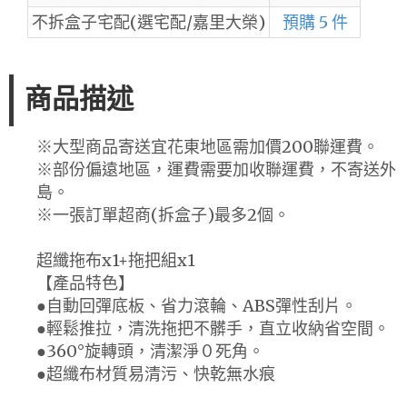
不拆盒子宅配(選宅配/嘉里大榮)
預購 5 件
商品描述
※大型商品寄送宜花東地區需加價200聯運費。
※部份偏遠地區，運費需要加收聯運費，不寄送外
島。
※一張訂單超商(拆盒子)最多2個。
超纖拖布x1+拖把組x1
【產品特色】
●自動回彈底板、省力滾輪、ABS彈性刮片。
●輕鬆推拉，清洗拖把不髒手，直立收納省空間。
●360°旋轉頭，清潔淨０死角。
●超纖布材質易清污、快乾無水痕