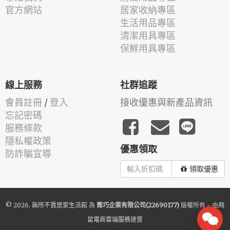
官方網站
居家收納專區
生活用品專區
清潔用具專區
保鮮用具專區
線上服務
社群追蹤
會員註冊
/
登入
接收優惠與新產品資訊
忘記密碼
服務條款
隱私權政策
優惠領取
防詐騙宣導
領取優惠
© 2026.
無所不賣居家生活館
為
喬巧企業有限公司(22690177)
版權所有 - 由
飛
鼠電商雲端服務
建置