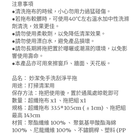
注意事項
●清洗拖布的時候，小心勿用力過猛碰傷。
●若拖布較髒時，可使用40℃左右溫水加中性洗滌
劑清洗，效果更佳。
●請勿使用柔軟劑，以免降低清潔效果。
●請勿使用漂白水，避免產品損壞。
●請勿長期將拖把置於曝曬或潮濕的環境，以免影
響使用壽命。
●本產品亦可用來擦窗戶、牆面、天花板。
品名： 妙潔免手洗刮淨平拖
用途：打掃清潔用
保存方法：拖把使用後，置於通風處晾乾即可
數量：超纖拖布 x1 、拖把組 x1
規格：超纖拖布 33.5*10.5cm ( ± 1cm) 、拖把組
最高 143cm
材質：聚酯纖維 100% 、 聚氨基甲酸酯海綿
100% 、尼龍纖維 100% 、不鏽鋼桿、塑料 (PP