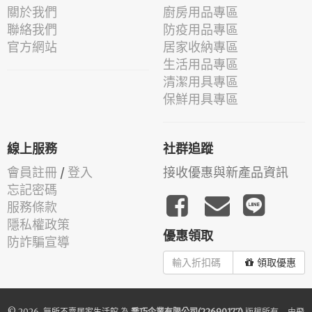
關於我們
廚房用品專區
聯絡我們
防疫用品專區
官方網站
居家收納專區
生活用品專區
清潔用具專區
保鮮用具專區
線上服務
社群追蹤
會員註冊
/
登入
接收優惠與新產品資訊
忘記密碼
服務條款
隱私權政策
優惠領取
防詐騙宣導
領取優惠
© 2026.
無所不賣居家生活館
為
喬巧企業有限公司(22690177)
版權所有 - 由
飛