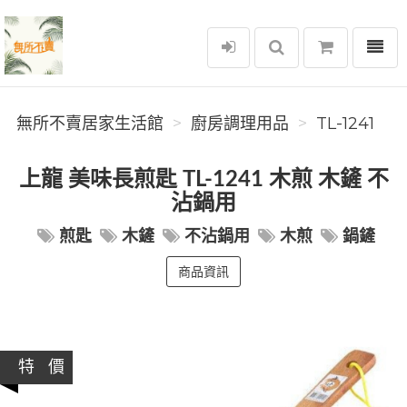
選單
無所不賣居家生活館
無所不賣居家生活館
廚房調理用品
TL-1241
上龍 美味長煎匙 TL-1241 木煎 木鏟 不
沾鍋用
煎匙
木鏟
不沾鍋用
木煎
鍋鏟
商品資訊
特 價