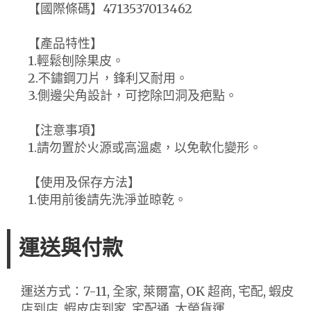
【國際條碼】4713537013462
【產品特性】
1.輕鬆刨除果皮。
2.不鏽鋼刀片，鋒利又耐用。
3.側邊尖角設計，可挖除凹洞及疤點。
【注意事項】
1.請勿置於火源或高溫處，以免軟化變形。
【使用及保存方法】
1.使用前後請先洗淨並晾乾。
運送與付款
運送方式：7-11, 全家, 萊爾富, OK 超商, 宅配, 蝦皮
店到店, 蝦皮店到家, 宅配通, 大榮貨運