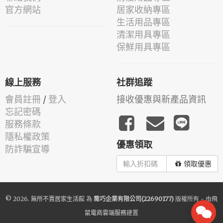
官方網站
居家收納專區
生活用品專區
清潔用具專區
保鮮用具專區
線上服務
社群追蹤
會員註冊
/
登入
接收優惠與新產品資訊
忘記密碼
服務條款
隱私權政策
優惠領取
防詐騙宣導
領取優惠
© 2026.
無所不賣居家生活館
為
喬巧企業有限公司(22690177)
版權所有 - 由
飛
鼠電商雲端服務
建置