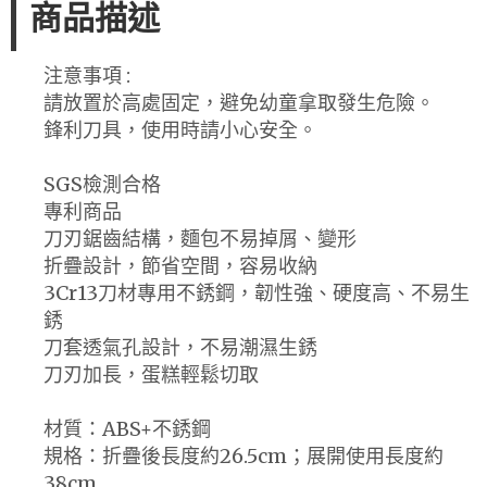
商品描述
注意事項 :
請放置於高處固定，避免幼童拿取發生危險。
鋒利刀具，使用時請小心安全。
SGS檢測合格
專利商品
刀刃鋸齒結構，麵包不易掉屑、變形
折疊設計，節省空間，容易收納
3Cr13刀材專用不銹鋼，韌性強、硬度高、不易生
銹
刀套透氣孔設計，不易潮濕生銹
刀刃加長，蛋糕輕鬆切取
材質：ABS+不銹鋼
規格：折疊後長度約26.5cm；展開使用長度約
38cm