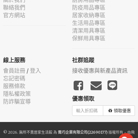
聯絡我們
防疫用品專區
官方網站
居家收納專區
生活用品專區
清潔用具專區
保鮮用具專區
線上服務
社群追蹤
會員註冊
/
登入
接收優惠與新產品資訊
忘記密碼
服務條款
隱私權政策
優惠領取
防詐騙宣導
領取優惠
© 2026.
無所不賣居家生活館
為
喬巧企業有限公司(22690177)
版權所有 - 由
飛