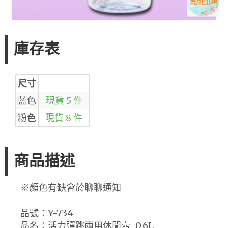
庫存表
尺寸
藍色
現貨 5 件
粉色
現貨 8 件
商品描述
※顏色有缺會於聊聊通知
品號：Y-734
品名：活力彈跳兩用休閒壼-0.6L