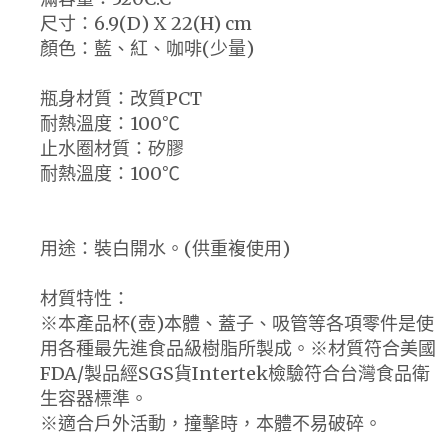
尺寸：6.9(D) X 22(H) cm
顏色：藍、紅、咖啡(少量)
瓶身材質：改質PCT
耐熱溫度：100℃
止水圈材質：矽膠
耐熱溫度：100℃
用途：裝白開水。(供重複使用)
材質特性：
※本產品杯(壺)本體、蓋子、吸管等各項零件是使
用各種最先進食品級樹脂所製成。※材質符合美國
FDA/製品經SGS貨Intertek檢驗符合台灣食品衛
生容器標準。
※適合戶外活動，撞擊時，本體不易破碎。