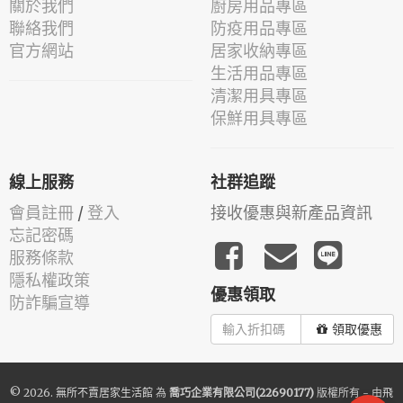
關於我們
廚房用品專區
聯絡我們
防疫用品專區
官方網站
居家收納專區
生活用品專區
清潔用具專區
保鮮用具專區
線上服務
社群追蹤
會員註冊
/
登入
接收優惠與新產品資訊
忘記密碼
服務條款
隱私權政策
優惠領取
防詐騙宣導
領取優惠
© 2026.
無所不賣居家生活館
為
喬巧企業有限公司(22690177)
版權所有 - 由
飛