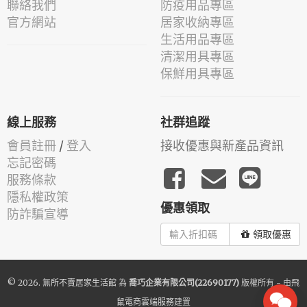
聯絡我們
防疫用品專區
官方網站
居家收納專區
生活用品專區
清潔用具專區
保鮮用具專區
線上服務
社群追蹤
會員註冊
/
登入
接收優惠與新產品資訊
忘記密碼
服務條款
隱私權政策
優惠領取
防詐騙宣導
領取優惠
© 2026.
無所不賣居家生活館
為
喬巧企業有限公司(22690177)
版權所有 - 由
飛
鼠電商雲端服務
建置