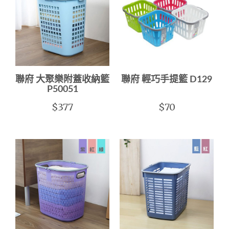
聯府 大聚樂附蓋收納籃
聯府 輕巧手提籃 D129
P50051
$377
$70