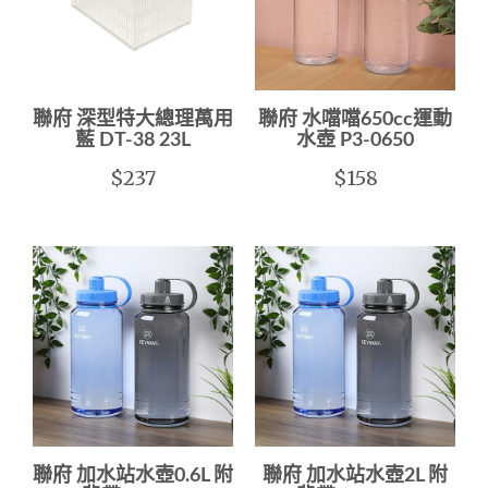
聯府 深型特大總理萬用
聯府 水噹噹650cc運動
藍 DT-38 23L
水壺 P3-0650
$237
$158
聯府 加水站水壺0.6L 附
聯府 加水站水壺2L 附