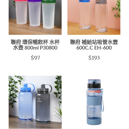
聯府 環保暢飲杯 水杯
聯府 補給站吸管水壼
水壺 800ml P30800
600C.C EH-600
$97
$193