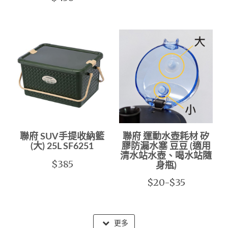
聯府 SUV手提收納籃
聯府 運動水壺耗材 矽
(大) 25L SF6251
膠防漏水塞 豆豆 (適用
清水站水壺、喝水站隨
$385
身瓶)
$20-$35
更多