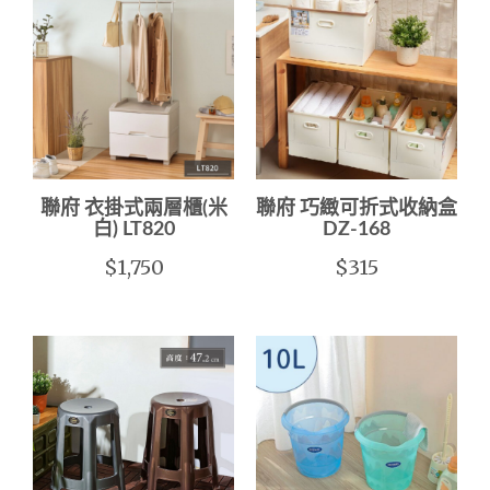
聯府 衣掛式兩層櫃(米
聯府 巧緻可折式收納盒
白) LT820
DZ-168
$1,750
$315