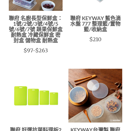
聯府 名廚長型保鮮盒：
聯府 KEYWAY 藍色滴
1號/2號/3號/4號/5
水盤 777 整理籃/置物
號/6號/7號 蔬果保鮮盒
籃/收納盒
耐熱盒 冷藏保鮮盒 密
$210
封盒 儲物盒 耐熱盒
$97-$263
聯府 好運抗菌料理板2
KEYWAY台灣製 聯府