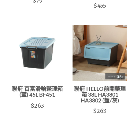
$79
$455
聯府 百富滑輪整理箱
聯府 HELLO前開整理
(藍) 45L BF451
箱 38L HA3801
HA3802 (藍/灰)
$263
$263