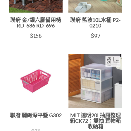
聯府 金/銀六腳備用椅
聯府 藍波10L水桶 P2-
RD-686 RD-696
0210
$158
$97
聯府 麗緻深平籃 G302
MIT 透明20L抽屜整理
箱CK72：雙抽 罝物箱
收納箱