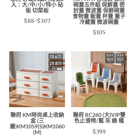
入：大/中/小/特小 砧
碗蓋五件組 保鮮蓋 密
板 切菜板
封蓋 微波蓋 保鮮碗蓋
食物蓋 飯蓋 杯蓋 蓋子
$88-$307
冷藏蓋 微波碗蓋
$105
聯府 KM時尚桌上收納
聯府 RC260 (大)VIP雙
盒 (三
色止滑椅/藍 灰 綠 橘
層)KM1059(S)KM1060
$399
(M)