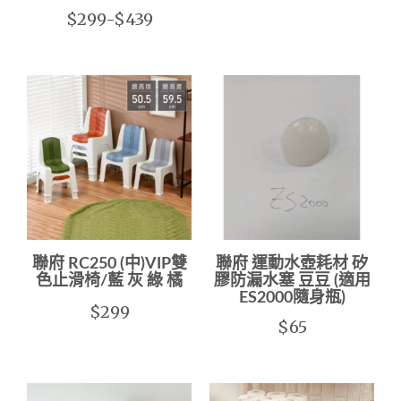
$299-$439
聯府 RC250 (中)VIP雙
聯府 運動水壺耗材 矽
色止滑椅/藍 灰 綠 橘
膠防漏水塞 豆豆 (適用
ES2000隨身瓶)
$299
$65