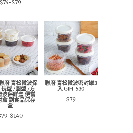
$74-$79
聯府 青松微波保
聯府 青松微波密封罐3
長型 /圓型 /方
入 GIH-530
微波保鮮盒 便當
$79
封盒 副食品保存
盒
$79-$140