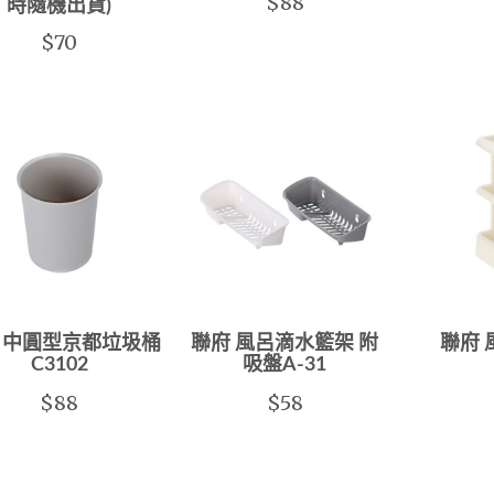
$88
時隨機出貨)
$70
 中圓型京都垃圾桶
聯府 風呂滴水籃架 附
聯府
C3102
吸盤A-31
$88
$58