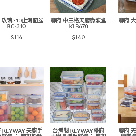
 玫瑰310止滑面盆
聯府 中三格天廚微波盒
聯府 
BC-310
KLB670
$114
$140
 KEYWAY 天廚手
台灣製 KEYWAY聯府
聯府 