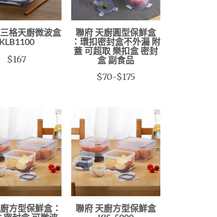
大三格天廚微波盒
聯府 天廚圓型保鮮盒
KLB1100
：環扣密封盒不外漏 附
蓋 可超取 樂扣盒 密封
$167
盒 副食品
$70-$175
天廚方型保鮮盒：
聯府 天廚方型保鮮盒