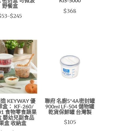
 密封盒 可微波
KIS-5000
野餐盒
$368
$53-$245
造 KEYWAY 優
聯府 名廚5*4A密封罐
盒： KF-260/
900ml LF-504 儲物罐
601 食物零食蔬果
乾貨保鮮罐 台灣製
盒 嬰幼兒副食品
$105
果盒 收納盒