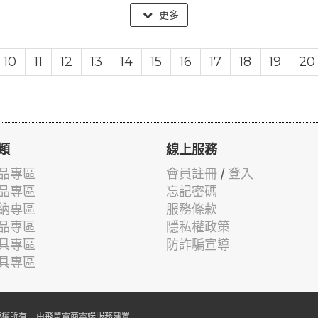
更多
10
11
12
13
14
15
16
17
18
19
20
類
線上服務
品專區
會員註冊
/
登入
品專區
忘記密碼
納專區
服務條款
品專區
隱私權政策
具專區
防詐騙宣導
具專區
權所有 - 由
飛鼠電商雲端服務
建置