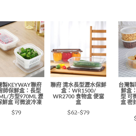
灣製KEYWAY聯府
聯府 清水長型瀝水保鮮
台灣製
廚師保鮮盒：長型
盒：WR1500/
鮮盒：
0ML/方型970ML 瀝
WR2700 食物盒 便當
型 可
保鮮盒 可微波冷凍
盒
盒 密
$79
$62-$79