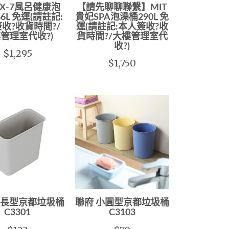
 BX-7風呂健康泡
【請先聊聊聯繫】MIT
6L 免運(請註記:
貴妃SPA泡澡桶290L 免
收?收貨時間?/
運(請註記:本人簽收?收
管理室代收?)
貨時間?/大樓管理室代
收?)
$1,295
$1,750
大長型京都垃圾桶
聯府 小圓型京都垃圾桶
C3301
C3103