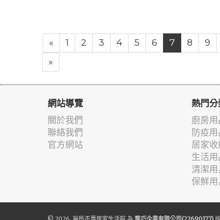
«
1
2
3
4
5
6
7
8
9
»
網站導覽
熱門分
關於我們
廚房用
聯絡我們
防疫用
官方網站
居家收
生活用
清潔用
保鮮用
© 2026.
無所不賣居家生活館
為
喬巧企業有限公司(22690177)
版