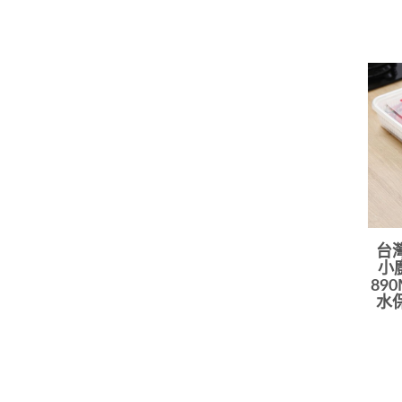
台
小
89
水