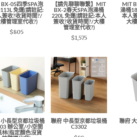
T BX-05四季SPA泡
【請先聊聊聯繫】MIT
MIT
113L 免運(請註記:
BX-2春天SPA泡澡桶
澡桶18
人簽收?收貨時間?/
220L 免運(請註記:本人
本人簽
樓管理室代收?)
簽收?收貨時間?/大樓
大樓
管理室代收?)
$805
$1,575
 小長型京都垃圾桶
聯府 中長型京都垃圾桶
聯府 
303 辦公室/小空間
C3302
紙林(指定顏色沒貨