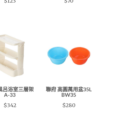
$123
$70
 風呂浴室三層架
聯府 高圓萬用盆35L
A-33
BW35
$342
$280