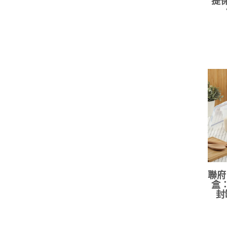
提保
聯府
盒：
封