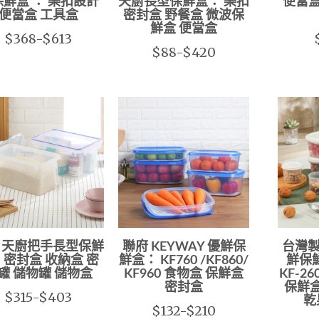
鮮盒 ： 樂扣設計
天廚長型保鮮盒： 樂扣
便當盒
便當盒 工具盒
密封盒 野餐盒 微波保
鮮盒 便當盒
$368-$613
$88-$420
 天廚把手長型保鮮
聯府 KEYWAY 優鮮保
台灣製
密封盒 收納盒 密
鮮盒： KF760 /KF860/
鮮保鮮
罐 儲物罐 儲物盒
KF960 食物盒 保鮮盒
KF-2
密封盒
保鮮
$315-$403
乾
$132-$210