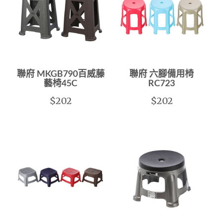
聯府 MKGB790百威藤
聯府 六腳備用椅
藝椅45C
RC723
$202
$202