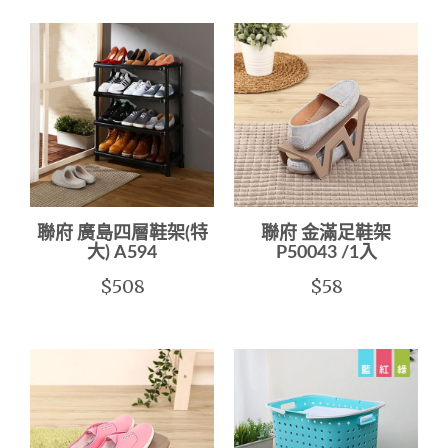
聯府 廣島四層鞋架(特
聯府 金滿足鞋架
大) A594
P50043 /1入
$508
$58