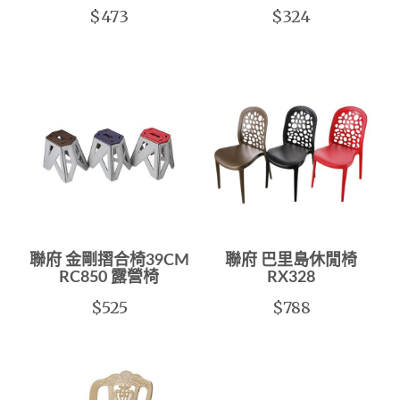
$473
$324
聯府 金剛摺合椅39CM
聯府 巴里島休閒椅
RC850 露營椅
RX328
$525
$788