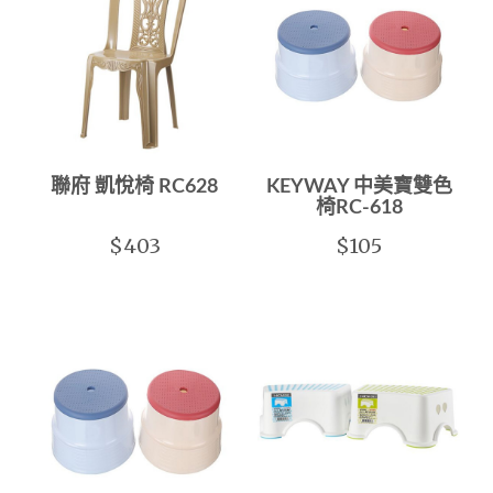
聯府 凱悅椅 RC628
KEYWAY 中美寶雙色
椅RC-618
$403
$105