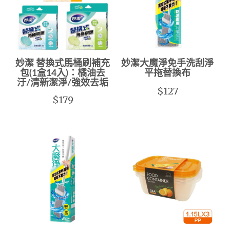
妙潔 替換式馬桶刷補充
妙潔大魔淨免手洗刮淨
包(1盒14入)：橘油去
平拖替換布
汙/清新潔淨/強效去垢
$127
$179