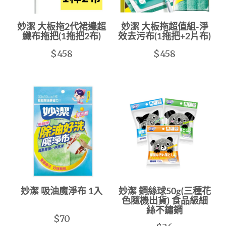
妙潔 大板拖2代裙邊超
妙潔 大板拖超值組-淨
纖布拖把(1拖把2布)
效去污布(1拖把+2片布)
$458
$458
妙潔 吸油魔淨布 1入
妙潔 鋼絲球50g(三種花
色隨機出貨) 食品級細
絲不鏽鋼
$70