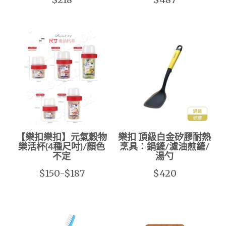
【樂扣樂扣】元氣穀物
樂扣 頂級白金矽膠耐熱
樂活杯(4種尺吋)/顏色
烹具：鍋鏟/濾油煎鏟/
不定
湯勺
$150-$187
$420