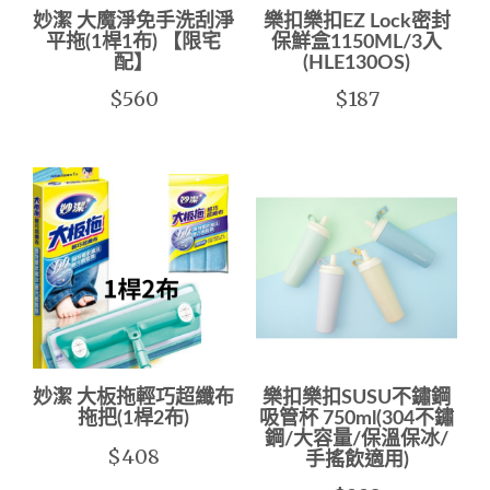
妙潔 大魔淨免手洗刮淨
樂扣樂扣EZ Lock密封
平拖(1桿1布) 【限宅
保鮮盒1150ML/3入
配】
(HLE130OS)
$560
$187
妙潔 大板拖輕巧超纖布
樂扣樂扣SUSU不鏽鋼
拖把(1桿2布)
吸管杯 750ml(304不鏽
鋼/大容量/保溫保冰/
$408
手搖飲適用)