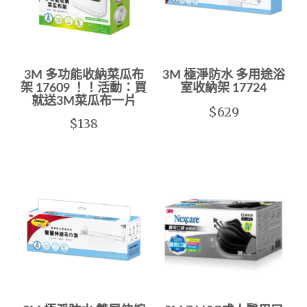
3M 多功能收納菜瓜布
3M 極淨防水 多用途浴
架 17609 ！！活動：買
室收納架 17724
就送3M菜瓜布一片
$629
$138