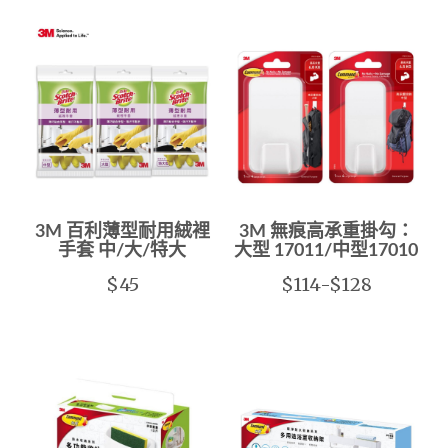
3M 百利薄型耐用絨裡
3M 無痕高承重掛勾：
手套 中/大/特大
大型 17011/中型17010
$45
$114-$128