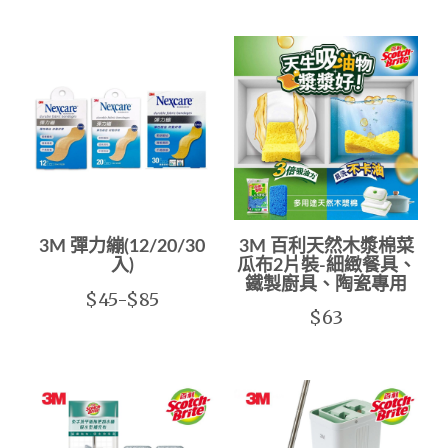
3M 彈力繃(12/20/30
3M 百利天然木漿棉菜
入)
瓜布2片裝-細緻餐具、
鐵製廚具、陶瓷專用
$45-$85
$63