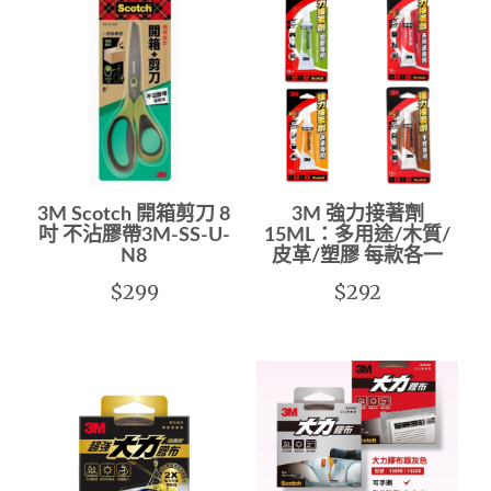
3M Scotch 開箱剪刀 8
3M 強力接著劑
吋 不沾膠帶3M-SS-U-
15ML：多用途/木質/
N8
皮革/塑膠 每款各一
$299
$292