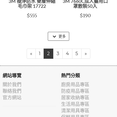
3M 極淨防水 雙層伸縮
3M 7660C成人醫用口
毛巾架 17722
罩散裝50入
$555
$190
更多
«
1
2
3
4
5
»
網站導覽
熱門分類
關於我們
廚房用品專區
聯絡我們
防疫用品專區
官方網站
居家收納專區
生活用品專區
清潔用具專區