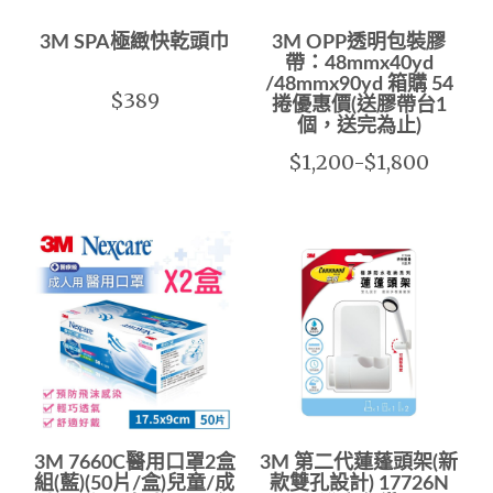
3M SPA極緻快乾頭巾
3M OPP透明包裝膠
帶：48mmx40yd
/48mmx90yd 箱購 54
$389
捲優惠價(送膠帶台1
個，送完為止)
$1,200-$1,800
3M 7660C醫用口罩2盒
3M 第二代蓮蓬頭架(新
組(藍)(50片/盒)兒童/成
款雙孔設計) 17726N