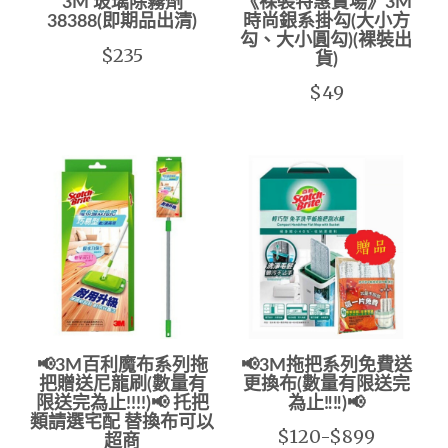
3M 玻璃除霧劑
《裸裝特惠賣場》3M
38388(即期品出清)
時尚銀系掛勾(大小方
勾、大小圓勾)(裸裝出
$235
貨)
$49
📢3M百利魔布系列拖
📢3M拖把系列免費送
把贈送尼龍刷(數量有
更換布(數量有限送完
限送完為止!!!!)📢 托把
為止‼️‼️)📢
類請選宅配 替換布可以
$120-$899
超商