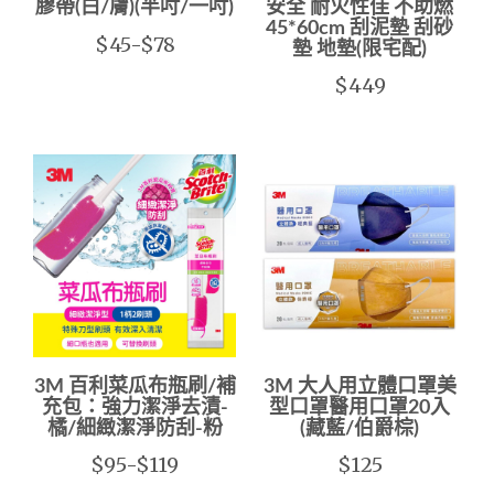
膠帶(白/膚)(半吋/一吋)
安全 耐火性佳 不助燃
45*60cm 刮泥墊 刮砂
$45-$78
墊 地墊(限宅配)
$449
3M 百利菜瓜布瓶刷/補
3M 大人用立體口罩美
充包：強力潔淨去漬-
型口罩醫用口罩20入
橘/細緻潔淨防刮-粉
(藏藍/伯爵棕)
$95-$119
$125