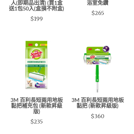
人(即期品出清) (買1盒
浴室免鑽
送1包50入(盒損不附盒)
$265
$199
3M 百利長短兩用地板
3M 百利長短兩用地板
黏把補充包 (新款昇級
黏把 (新款昇級版)
版)
$360
$235