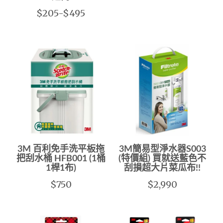
$205-$495
3M 百利免手洗平板拖
3M簡易型淨水器S003
把刮水桶 HFB001 (1桶
(特價組) 買就送藍色不
1桿1布)
刮損超大片菜瓜布!!
$750
$2,990