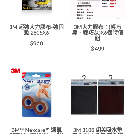
3M 超強大力膠布-強固
3M大力膠布：(輕巧
款 2805X6
黑、輕巧灰)X6個特價
組
$960
$499
3M™ Nexcare™ 通氣
3M 3100 朗美吸水墊