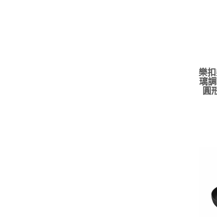
樂扣
璃調
圓