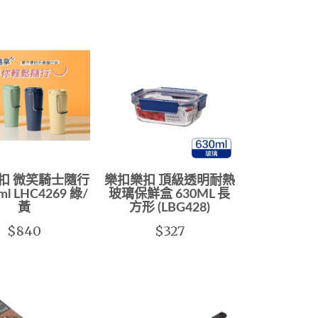
扣 微笑騎士隨行
樂扣樂扣 頂級透明耐熱
ml LHC4269 綠/
玻璃保鮮盒 630ML 長
黃
方形 (LBG428)
$840
$327