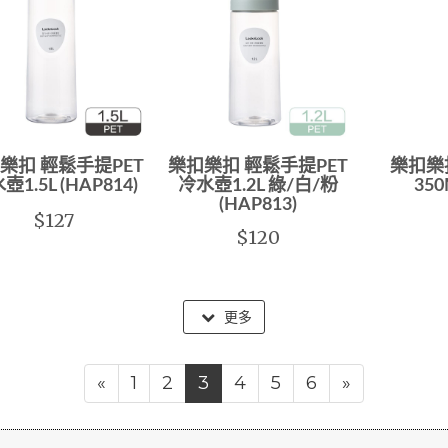
樂扣 輕鬆手提PET
樂扣樂扣 輕鬆手提PET
樂扣樂
壺1.5L (HAP814)
冷水壺1.2L 綠/白/粉
350
(HAP813)
$127
$120
更多
«
1
2
3
4
5
6
»