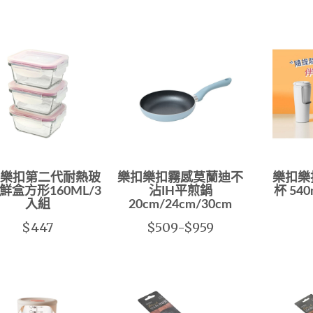
樂扣第二代耐熱玻
樂扣樂扣霧感莫蘭迪不
樂扣樂
鮮盒方形160ML/3
沾IH平煎鍋
杯 540
入組
20cm/24cm/30cm
$447
$509-$959