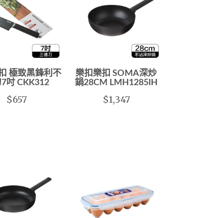
扣 極致黑鋒利不
樂扣樂扣 SOMA深炒
7吋 CKK312
鍋28CM LMH1285IH
$657
$1,347