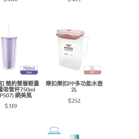
扣 簡約雙層輕量
樂扣樂扣PP多功能水壺
吸管杯750ml
2L
AP507) 網美風
$252
$319