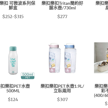
樂扣 可微波系列保
樂扣樂扣Tritan簡約好
樂扣樂
鮮盒
握水壺/730ml
身
$252-$315
$277
扣樂扣PET水壺
樂扣樂扣PET水壺1.9L/
樂扣樂
500ML
立臥兩用
彩
(400/6
$124
$307
$