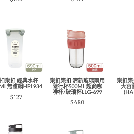
扣樂扣 經典水杯
樂扣樂扣 清新玻璃兩用
樂扣樂
0ML無濾網HPL934
隨行杯500ML 超商咖
大容量
啡杯/玻璃杯LLG-699
(H
$127
$480