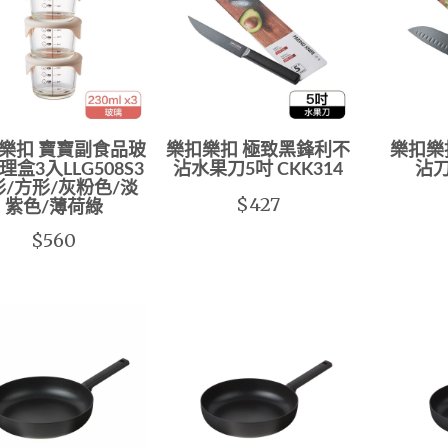
樂扣 寶寶副食品玻
樂扣樂扣 極致黑鋒利不
樂扣樂
理盒3入LLG508S3
沾水果刀5吋 CKK314
沾刀
形/方形/灰粉色/淡
$427
紫色/薄荷綠
$560