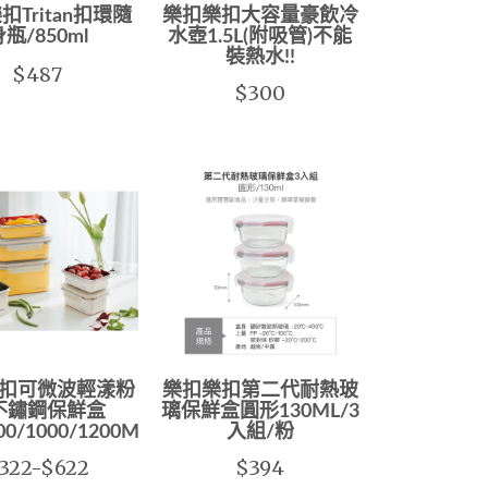
扣Tritan扣環隨
樂扣樂扣大容量豪飲冷
瓶/850ml
水壺1.5L(附吸管)不能
裝熱水!!
$487
$300
扣可微波輕漾粉
樂扣樂扣第二代耐熱玻
不鏽鋼保鮮盒
璃保鮮盒圓形130ML/3
00/1000/1200ML)
入組/粉
322-$622
$394