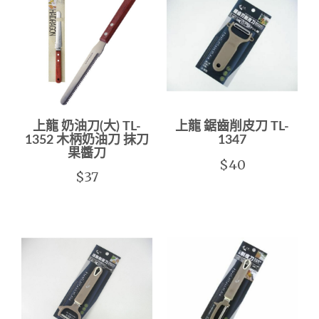
上龍 奶油刀(大) TL-
上龍 鋸齒削皮刀 TL-
1352 木柄奶油刀 抹刀
1347
果醬刀
$40
$37