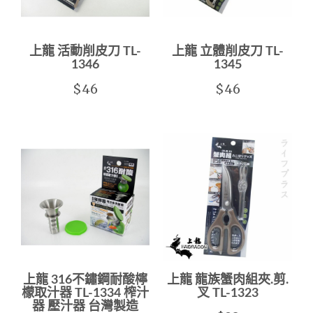
上龍 活動削皮刀 TL-
上龍 立體削皮刀 TL-
1346
1345
$46
$46
上龍 316不鏽鋼耐酸檸
上龍 龍族蟹肉組夾.剪.
檬取汁器 TL-1334 榨汁
叉 TL-1323
器 壓汁器 台灣製造