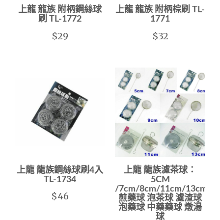
上龍 龍族 附柄鋼絲球
上龍 龍族 附柄棕刷 TL-
刷 TL-1772
1771
$29
$32
上龍 龍族鋼絲球刷4入
上龍 龍族濾茶球：
TL-1734
5CM
/7cm/8cm/11cm/13cm
$46
煎藥球 泡茶球 濾渣球
泡藥球 中藥藥球 燉湯
球