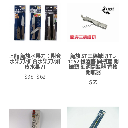
上龍 龍族水果刀：附套
龍族 ST三德罐切 TL-
水果刀/折合水果刀/削
1052 拔酒塞.開瓶蓋.開
皮水果刀
罐頭 紅酒開瓶器 香檳
開瓶器
$38-$62
$55