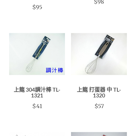
$98
$95
上龍 304調汁棒 TL-
上龍 打蛋器 中 TL-
1321
1320
$41
$57