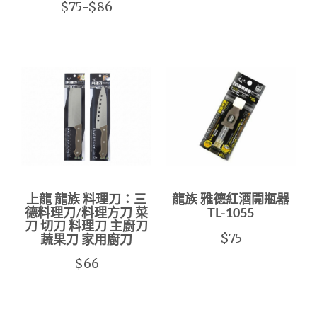
$75-$86
上龍 龍族 料理刀：三
龍族 雅德紅酒開瓶器
德料理刀/料理方刀 菜
TL-1055
刀 切刀 料理刀 主廚刀
$75
蔬果刀 家用廚刀
$66