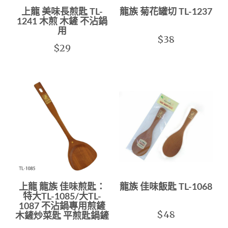
上龍 美味長煎匙 TL-
龍族 菊花罐切 TL-1237
1241 木煎 木鏟 不沾鍋
用
$38
$29
上龍 龍族 佳味煎匙：
龍族 佳味飯匙 TL-1068
特大TL-1085/大TL-
1087 不沾鍋專用煎鏟
$48
木鏟炒菜匙 平煎匙鍋鏟